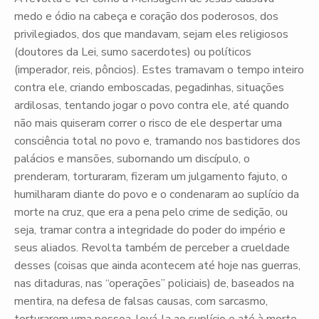
medo e ódio na cabeça e coração dos poderosos, dos
privilegiados, dos que mandavam, sejam eles religiosos
(doutores da Lei, sumo sacerdotes) ou políticos
(imperador, reis, pôncios). Estes tramavam o tempo inteiro
contra ele, criando emboscadas, pegadinhas, situações
ardilosas, tentando jogar o povo contra ele, até quando
não mais quiseram correr o risco de ele despertar uma
consciência total no povo e, tramando nos bastidores dos
palácios e mansões, subornando um discípulo, o
prenderam, torturaram, fizeram um julgamento fajuto, o
humilharam diante do povo e o condenaram ao suplício da
morte na cruz, que era a pena pelo crime de sedição, ou
seja, tramar contra a integridade do poder do império e
seus aliados. Revolta também de perceber a crueldade
desses (coisas que ainda acontecem até hoje nas guerras,
nas ditaduras, nas “operações” policiais) de, baseados na
mentira, na defesa de falsas causas, com sarcasmo,